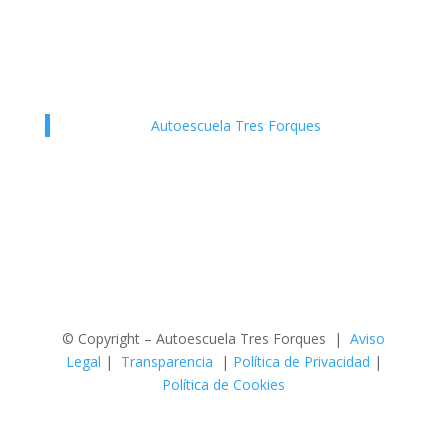
Lunes - Viernes de 09:00 a 21:00
Sábados de 09:00 a 14:00
Autoescuela Tres Forques
© Copyright – Autoescuela Tres Forques |
Aviso
Legal
|
Transparencia
|
Política de Privacidad
|
Política de Cookies