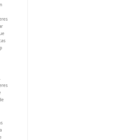
en
eres
ar
que
cas
ap
.
eres
e
de
as
a
e