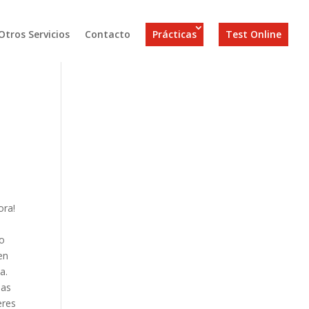
Otros Servicios
Contacto
Prácticas
Test Online
ora!
 o
en
a.
nas
eres