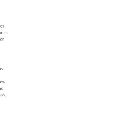
res
iones
ar
as
new
as
dos,