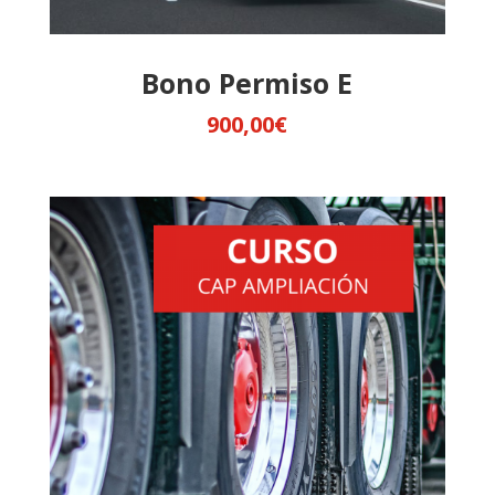
Bono Permiso E
900,00
€