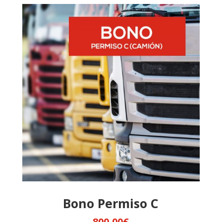
Bono Permiso C
800,00
€