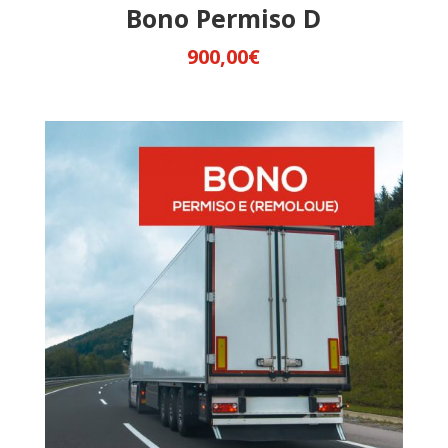
Bono Permiso D
900,00
€