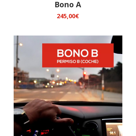
Bono A
245,00
€