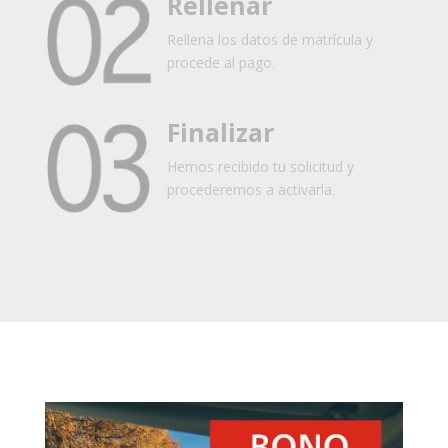
Rellenar
Rellena los datos de matrícula y
procede al pago.
Finalizar
Hemos recibido tu solicitud y
procederemos a activarla.