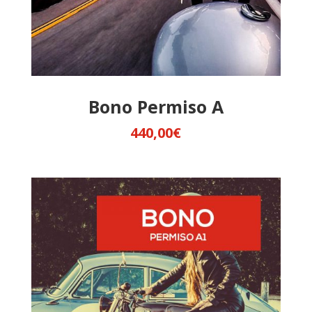
Bono Permiso A
440,00
€